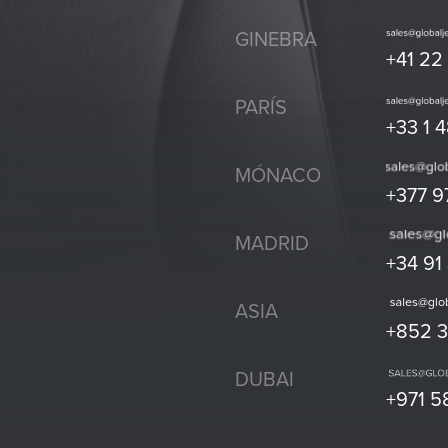
GINEBRA
+41 22
PARÍS
+33 1 
MÓNACO
+377 9
MADRID
+34 91
ASIA
+852 
DUBAI
+971 5