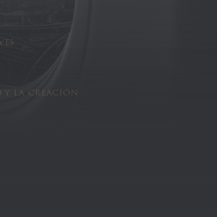
VES
O Y LA CREACIÓN