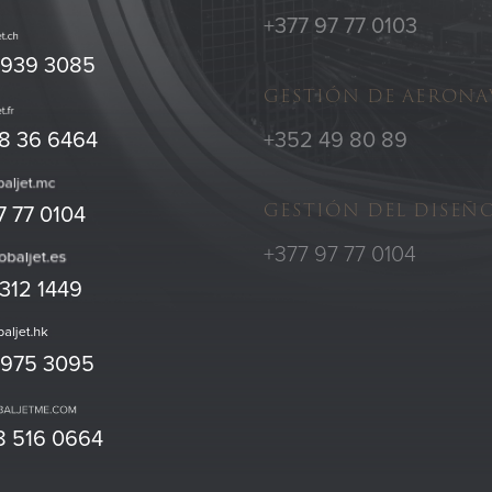
+377 97 77 0103
 939 3085
GESTIÓN DE AERONA
48 36 6464
+352 49 80 89
GESTIÓN DEL DISEÑ
7 77 0104
+377 97 77 0104
 312 1449
3975 3095
8 516 0664